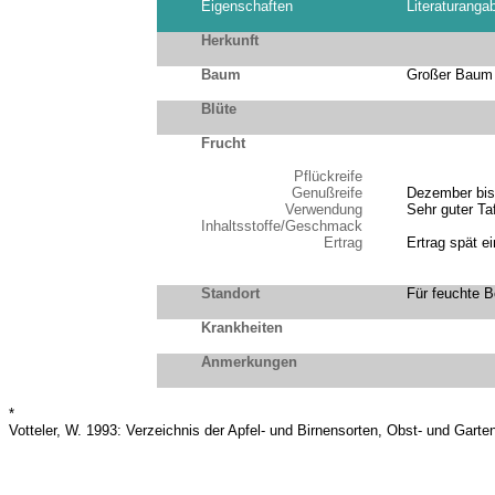
Eigenschaften
Literaturanga
Herkunft
Baum
Großer Baum m
Blüte
Frucht
Pflückreife
Genußreife
Dezember bis
Verwendung
Sehr guter Ta
Inhaltsstoffe/Geschmack
Ertrag
Ertrag spät e
Standort
Für feuchte B
Krankheiten
Anmerkungen
*
Votteler, W. 1993: Verzeichnis der Apfel- und Birnensorten, Obst- und Gart