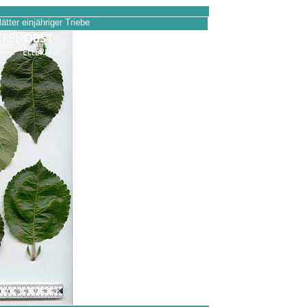
lätter einjähriger Triebe