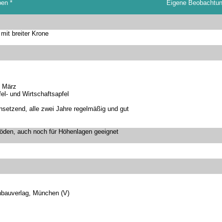
ben
*
Eigene Beobachtu
it breiter Krone
 März
fel- und Wirtschaftsapfel
insetzend, alle zwei Jahre regelmäßig und gut
öden, auch noch für Höhenlagen geeignet
enbauverlag, München (V)